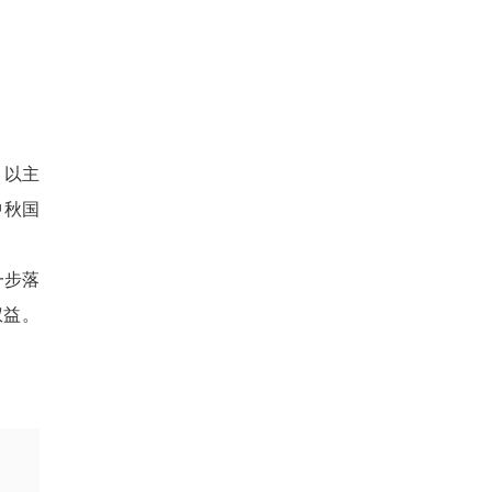
，以主
中秋国
一步落
权益。