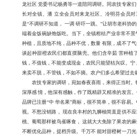
龙社区 党委书记杨勇等一道陪同调研。同农技专家们
长对全镇、潘 立全会员对来龙社区、冷明芬会员对
是“不调研不知道， 一调 研吓一跳。”让胡市老科
端着金饭碗缺饱饭吃。当下，全镇柑桔产业非常不景
种植，且质地不纯，品种不优，数量 有限，成不了气
谈起种甜橙农民们都直摆脑壳。他们含辛茹 苦种植
钱，不值钱，不能变成现金，农民只能望桔兴叹。宁 
来卖不脱，不管钱，不如不摘。农户们多么希望过去栽
农技专家的调研，宛如春夜喜雨，来得正当时。特
深厚感 情，他深有感触，作了既精辟又精准的发言。
品牌已注册“中 华名果”商标，很不简单，很不容易
视。不愁没销路， 现在良丰村的九狮柚简直是供不应
桃、葡萄那样被鸟雀啄食， 这就大大免除了果农的麻
不断优化品种，提档升级。千万不 能对甜橙树一刀光