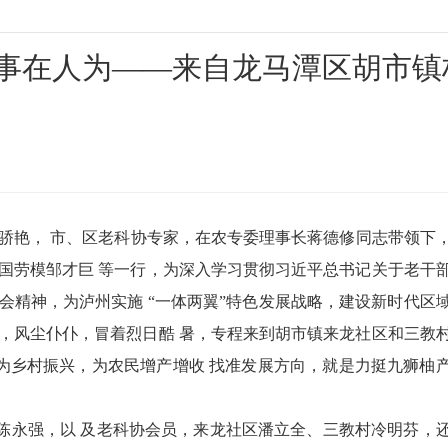
码事在人为——来自龙马潭区胡市镇
阳骄艳， 市、区老科协专家，在农专委理事长蒋德修同志带领下
国劳模邹才巨 等一行，为深入学习贯彻习近平总书记关于老干
会精神，为泸州实施 “一体两翼”特色发展战略，建设新时代区
，风尘仆仆，冒着烈日酷 暑，专程来到胡市镇来龙社区和三教
力为乡村振兴，为农民增产增收 找准发展方向，就是力挺九狮柚
永强，以 及老科协会员，来龙社区潘立全、三教村冷明芬，