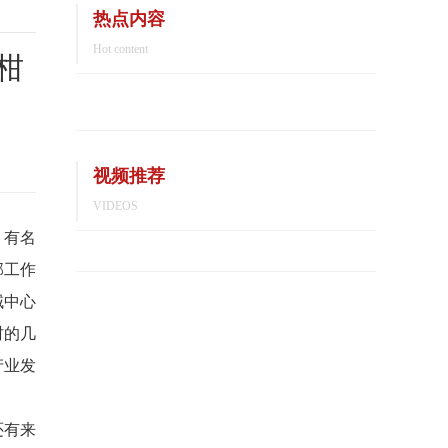
热点内容
Hot content
柑
视频推荐
VIDEOS
，有名
部工作
域中心
村的几
产业发
还有来