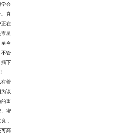
朝学会
录。真
户正在
是零星
，至今
，不管
 摘下
!
民有着
因为该
柚的重
杷、蜜
改良，
还可高