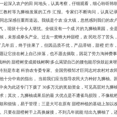
一起深入农户的田 间地头，认真考察，仔细观看，细心聆听韩
三教村等九狮柚发展的工作 汇报。专家们不断询问，认真记
协的同志深感任重而道远。我镇是个农 业大镇，忽然感到我们的农
气，现状十分令人堪忧。全镇没有一个成 片的九狮柚果园，全
候，未形成拳头产业。过去一窝蜂大种甜橙，农 民吃尽了苦头
了几年后，终于挂果了，但因品质不优，产品滞销，甜橙 烂市
愿让它挂在树上自己掉落，也不愿去摘取，因花了劳力淘神费事
种的 甜橙树变成摇钱树啊!多么渴望自己的腰包能尽快鼓起来呀
别是市老 科协农专委专家、全国劳模邹才巨同志对农村对农
他十分中肯的指出， 当前我们应当指导农民大力种好九狮柚。
。中央为此还专门下拨了 30多万元的奖励资金，可见高层对九狮
求；其次，九狮柚成果后的最 大优点是不遭雀鸟损毁，不像枇
烦和烦恼，易于管理；三是大可在原有 甜橙种植的基础上加以
。只要在甜橙树干上高换嫁接，不到几年就能 结出九狮柚了，