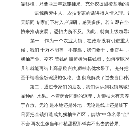
靠移植，只要两三年就能挂果。充分挖掘甜橙基地的
一语惊醒梦中人。农技专家的话讲得入情入理。说
天陪同 专家们下村入户调研，感受多多。若立即在全
协来推动发展， 恐怕力所不及。为此，特向上级领导
第一，作为一个农业大镇，在政府没有引进重大开
候，我们 千万不能等，不能靠，我们要干，要奋斗，
狮柚产业。变不 管钱的甜橙树为摇钱树，如何变呢?
几年就能再结出高品质 的九狮柚名优水果了。充分把
至于端着金饭碗没饱饭吃。也 彻底解决了过去盲目种
第二，通过专家们的启发，我们认识到我镇属城郊
品种的 水果。本着药食同源的道理，九狮柚大有营养
于存放。无论 是本地还是外地，无论是线上还是线下
只要把全镇打造成九狮柚主产区，借助“中华名果”金
不会 再发生像当年种植甜橙那样卖不出去的苦果。