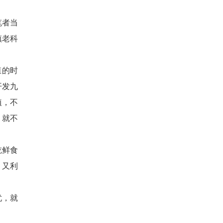
笔者当
镇老科
殖的时
开发九
植，不
，就不
吃鲜食
，又利
忧，就