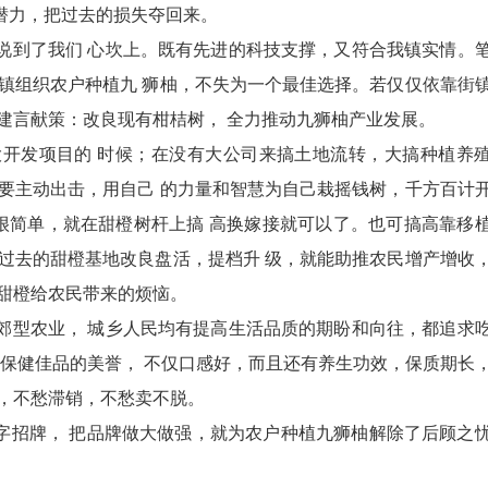
潜力，把过去的损失夺回来。
到了我们 心坎上。既有先进的科技支撑，又符合我镇实情。
镇组织农户种植九 狮柚，不失为一个最佳选择。若仅仅依靠街
建言献策：改良现有柑桔树， 全力推动九狮柚产业发展。
发项目的 时候；在没有大公司来搞土地流转，大搞种植养
要主动出击，用自己 的力量和智慧为自己栽摇钱树，千方百计
很简单，就在甜橙树杆上搞 高换嫁接就可以了。也可搞高靠移
过去的甜橙基地改良盘活，提档升 级，就能助推农民增产增收
甜橙给农民带来的烦恼。
型农业， 城乡人民均有提高生活品质的期盼和向往，都追求
保健佳品的美誉， 不仅口感好，而且还有养生功效，保质期长
，不愁滞销，不愁卖不脱。
字招牌， 把品牌做大做强，就为农户种植九狮柚解除了后顾之