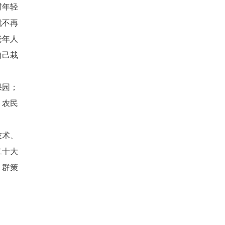
村年轻
就不再
老年人
自己栽
果园；
。农民
技术、
二十大
，群策