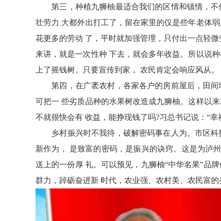
第三，种植九狮柚最适合我们的区情和镇情，不仅
壮劳力 大都外出打工了，留在家里的仅是些年老体弱
花更多的劳动 了，平时就加强管理，只付出一点轻微
来讲，就是一次性种 下去，就会多年收益。所以说种
上了摇钱树。只要宣传到家， 农民肯定会响应风从。
第四，在广袤农村，各家各户的房前屋后，田间地
可把一 些劣质品种的水果树改造成九狮柚。这样以来
不就很快会有 收益，能挣现钱了吗?习总书记说：“幸
乡村振兴时不我待，破解密码事在人为。市区科技
新作为， 是致富的密码，是振兴的诀窍。这是为泸州
送上的一份厚 礼。可以预见，九狮柚“中华名果”品
群力，踔砺奋进新 时代，农业强、农村美、农民富的