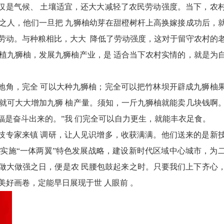
是气候、 土壤适宜，还大大减轻了农民劳动强度。当下，农
之人，他们一旦把 九狮柚幼芽在甜橙树杆上高换嫁接成功后，
劳动。与种粮相比，大大 降低了劳动强度，这对于留守农村的
植九狮柚，发展九狮柚产业，是 适合当下农村实情的，就是为
角，完全 可以大种九狮柚；完全可以把竹林坝开辟成九狮柚
就可大大增加九狮 柚产量。须知，一斤九狮柚就能卖几块钱啊
福是奋斗出来的。”我 们完全可以自力更生，就能丰衣足食。
专家来镇 调研，让人见识增多，收获满满。他们送来的是新
实施“一体两翼”特色发展战略，建设新时代区域中心城市，为
牌做大做强之日，便是农 民腰包鼓起来之时。只要我们上下齐心
美好画卷，定能早日展现于世 人眼前 。